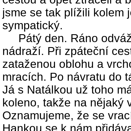
jsme se tak plížili kolem 
sympatický.
Pátý den. Ráno odváží
nádraží. Při zpáteční ce
zataženou oblohu a vrch
mracích. Po návratu do t
Já s Natálkou už toho má
koleno, takže na nějaký 
Oznamujeme, že se vrací
Hankou se k nám přidávaj