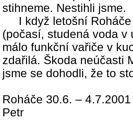
stihneme. Nestihli jsme.
I když letošní Roháče p
(počasí, studená voda v
málo funkční vařiče v ku
zdařilá. Škoda neúčasti
jsme se dohodli, že to st
Roháče 30.6. – 4.7.2001
Petr