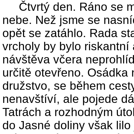
Čtvrtý den. Ráno se me
nebe. Než jsme se nasnída
opět se zatáhlo. Rada sta
vrcholy by bylo riskantní
návštěva včera neprohlí
určitě otevřeno. Osádka
družstvo, se během cesty
nenavštíví, ale pojede d
Tatrách a rozhodným útok
do Jasné doliny však lil