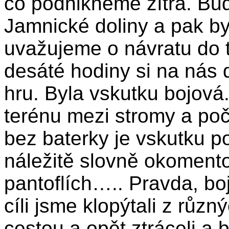
co podnikneme zítra. Bude
Jamnické doliny a pak by
uvažujeme o návratu do t
desáté hodiny si na nás d
hru. Byla vskutku bojov
terénu mezi stromy a po
bez baterky je vskutku po
náležitě slovně okomentov
pantoflích….. Pravda, bo
cíli jsme klopýtali z růz
cestou a opět ztráceli a 