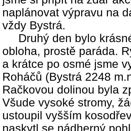
naplánovat výpravu na da
vždy Bystrá.
Druhý den bylo krásné 
obloha, prostě paráda. R
a krátce po osmé jsme vyr
Roháčů (Bystrá 2248 m.n
Račkovou dolinou byla z
Všude vysoké stromy, žá
ustoupil vyšším kosodřevi
naskytl se nádherný poh