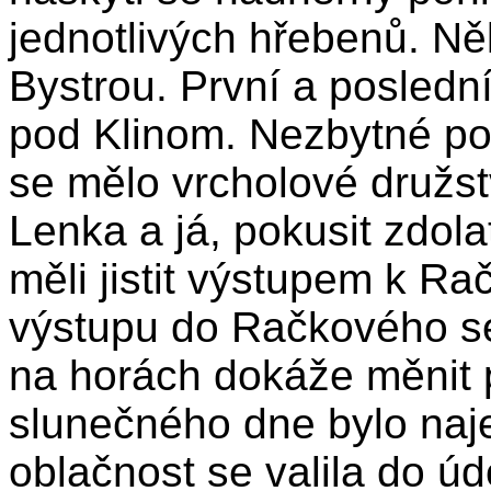
jednotlivých hřebenů. Něk
Bystrou. První a poslední
pod Klinom. Nezbytné pos
se mělo vrcholové družstv
Lenka a já, pokusit zdola
měli jistit výstupem k 
výstupu do Račkového sed
na horách dokáže měnit 
slunečného dne bylo naj
oblačnost se valila do úd