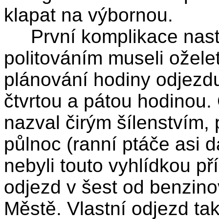
klapat na výbornou.
První komplikace nastal
politováním museli ožele
plánování hodiny odjezdu
čtvrtou a pátou hodinou. 
nazval čirým šílenstvím, 
půlnoc (ranní ptáče asi d
nebyli touto vyhlídkou př
odjezd v šest od benzin
Městě. Vlastní odjezd ta