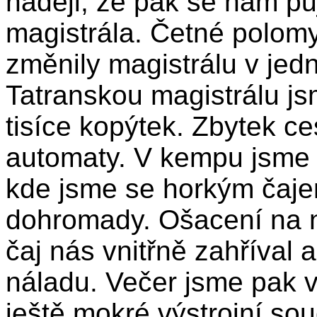
naději, že pak se nám pů
magistrála. Četné polom
změnily magistrálu v jed
Tatranskou magistrálu jsm
tisíce kopýtek. Zbytek ce
automaty. V kempu jsme 
kde jsme se horkým čaje
dohromady. Ošacení na 
čaj nás vnitřně zahříval
náladu. Večer jsme pak 
ještě mokré výstrojní sou