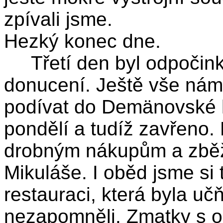
zpívali jsme.
Hezký konec dne.
Třetí den byl odpočinko
donucení. Ještě vše nám 
podívat do Demänovské ľ
pondělí a tudíž zavřeno.
drobným nákupům a zběž
Mikuláše. I oběd jsme si 
restauraci, která byla u
nezapomněli. Zmatky s o