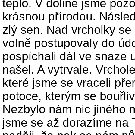
teplo. V dolině jsme pozo
krásnou přírodou. Násle
zlý sen. Nad vrcholky se 
volně postupovaly do údol
pospíchali dál ve snaze u
našel. A vytrvale. Vrcho
které jsme se vraceli pře
potoce, kterým se bouřliv
Nezbylo nám nic jiného ne
jsme se až dorazíme na 