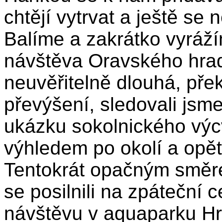
chtějí vytrvat a ještě se
Balíme a zakrátko vyráž
návštěva Oravského hrad
neuvěřitelně dlouhá, př
převýšení, sledovali jsm
ukázku sokolnického výc
výhledem po okolí a opět
Tentokrát opačným směre
se posilnili na zpáteční 
návštěvu v aquaparku Hr