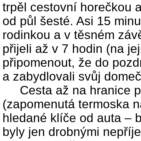
trpěl cestovní horečkou a
od půl šesté. Asi 15 minut
rodinkou a v těsném záv
přijeli až v 7 hodin (na j
připomenout, že do pozd
a zabydlovali svůj domeč
Cesta až na hranice pr
(zapomenutá termoska na
hledané klíče od auta – 
byly jen drobnými nepříj