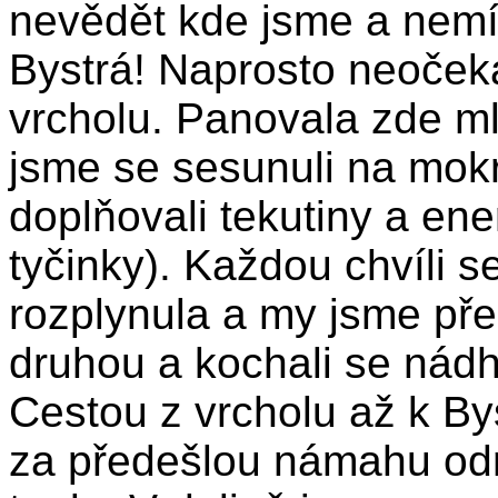
nevědět kde jsme a nemít
Bystrá! Naprosto neočeká
vrcholu. Panovala zde m
jsme se sesunuli na mok
doplňovali tekutiny a en
tyčinky). Každou chvíli 
rozplynula a my jsme pře
druhou a kochali se nád
Cestou z vrcholu až k B
za předešlou námahu odmě