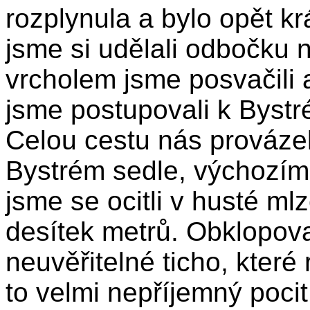
rozplynula a bylo opět k
jsme si udělali odbočku 
vrcholem jsme posvačili 
jsme postupovali k Bystr
Celou cestu nás prováze
Bystrém sedle, výchozím
jsme se ocitli v husté mlz
desítek metrů. Obklopova
neuvěřitelné ticho, které 
to velmi nepříjemný pocit