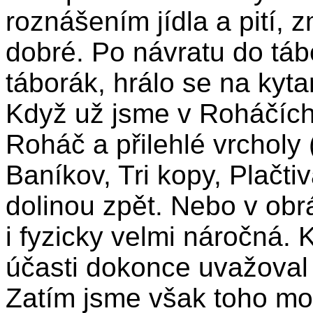
roznášením jídla a pití, z
dobré. Po návratu do tábo
táborák, hrálo se na kyta
Když už jsme v Roháčích
Roháč a přilehlé vrcholy
Baníkov, Tri kopy, Plačt
dolinou zpět. Nebo v ob
i fyzicky velmi náročná.
účasti dokonce uvažoval 
Zatím jsme však toho mo