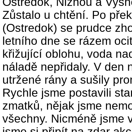
Ostredok, Nižnou a Vyšn
Zůstalo u chtění. Po pře
(Ostredok) se prudce zho
letního dne se rázem ocit
křižující oblohu, voda n
náladě nepřidaly. V den n
utržené rány a sušily pr
Rychle jsme postavili sta
zmatků, nějak jsme nemoh
všechny. Nicméně jsme v
jsme si připít na zdar akc