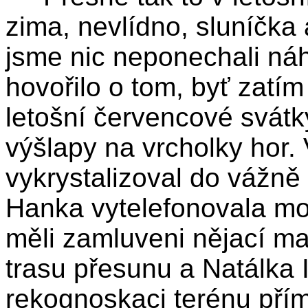
zima, nevlídno, sluníčka
jsme nic neponechali náh
hovořilo o tom, byť zatí
letošní červencové svátk
výšlapy na vrcholky hor.
vykrystalizoval do vážně
Hanka vytelefonovala mo
měli zamluveni nějací mas
trasu přesunu a Natálka 
rekognoskaci terénu přím