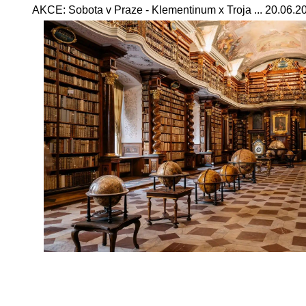
AKCE: Sobota v Praze - Klementinum x Troja ... 20.06.2