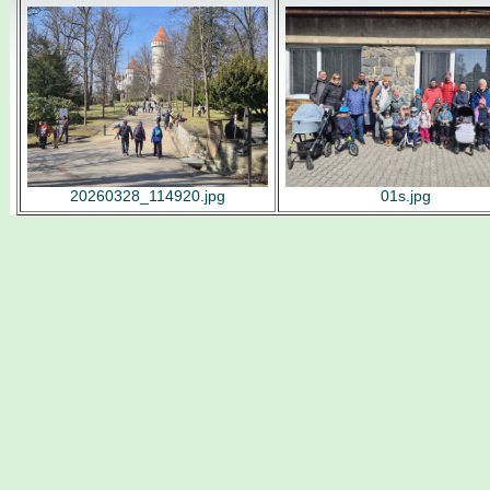
20260328_114920.jpg
01s.jpg