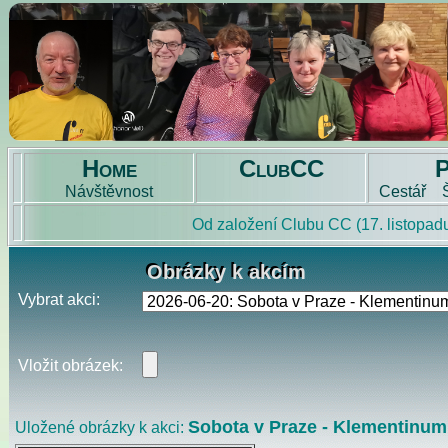
Home
ClubCC
Návštěvnost
Cestář
Obrázky k akcím
Obrázky k akcím
Vybrat akci:
Vložit obrázek:
Sobota v Praze - Klementinum 
Uložené obrázky k akci: