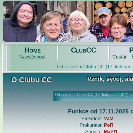
Home
ClubCC
Návštěvnost
Cestář
O Clubu CC
Vznik, vývoj, sla
O Clubu CC
Vznik, vývoj, sl
Funkce od 17.11.2025 
President:
VaM
Prokurátor:
PeR
Soudce:
MaP/1