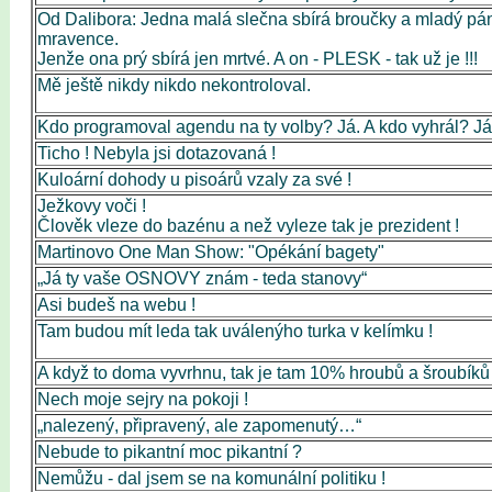
Od Dalibora: Jedna malá slečna sbírá broučky a mladý pán 
mravence.
Jenže ona prý sbírá jen mrtvé. A on - PLESK - tak už je !!!
Mě ještě nikdy nikdo nekontroloval.
Kdo programoval agendu na ty volby? Já. A kdo vyhrál? Já
Ticho ! Nebyla jsi dotazovaná !
Kuloární dohody u pisoárů vzaly za své !
Ježkovy voči !
Člověk vleze do bazénu a než vyleze tak je prezident !
Martinovo One Man Show: "Opékání bagety"
„Já ty vaše OSNOVY znám - teda stanovy“
Asi budeš na webu !
Tam budou mít leda tak uválenýho turka v kelímku !
A když to doma vyvrhnu, tak je tam 10% hroubů a šroubíků 
Nech moje sejry na pokoji !
„nalezený, připravený, ale zapomenutý…“
Nebude to pikantní moc pikantní ?
Nemůžu - dal jsem se na komunální politiku !