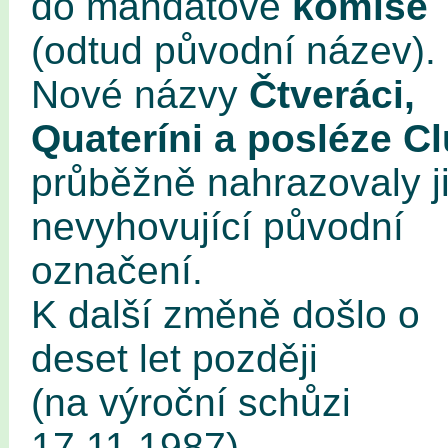
do mandátové
komise
(odtud původní název).
Nové názvy
Čtveráci,
Quateríni a posléze C
průběžně nahrazovaly j
nevyhovující původní
označení.
K další změně došlo o
deset let později
(na výroční schůzi
17.11.1987)