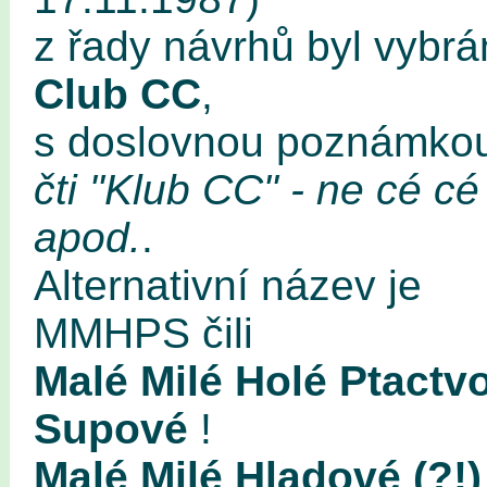
z řady návrhů byl vybrá
Club CC
,
s doslovnou poznámko
čti "Klub CC" - ne cé cé
apod.
.
Alternativní název je
MMHPS čili
Malé Milé Holé Ptactvo
Supové
!
Malé Milé Hladové (?!)