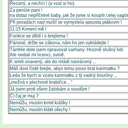
Řezaný, a nechci ! (a vzal si ho).
Za peníze pani !
na dotaz nepříčetné baby, jak že jsme si koupili celej vagó
Při poradách
nad mušlí
se vymyslela spousta
ptákovin
!
11:15 Krmení mě !
Funkce se dědí i s brejlema !
Pánové, držte se zákona, nám ho jen vykládejte !
Támhle dole jsem opravoval varhany. Hrozně slušný lidi.
Ale nedali mi licenci, svině.
K smrti unavený, ale do mládí navrácený ...
Máš dost čisté brejle, abys tomu psovi bral karimatku ?
Leda že bych si vzala karimatku z tý vadný biozóny ...
„možná v plechové krabičce…“
Já jsem proti všem žalobám a soudům !
Čí čaj je muj ?
Nemůžu, musím krmit králíky !
Nemůžu, musím klátit ořechy !